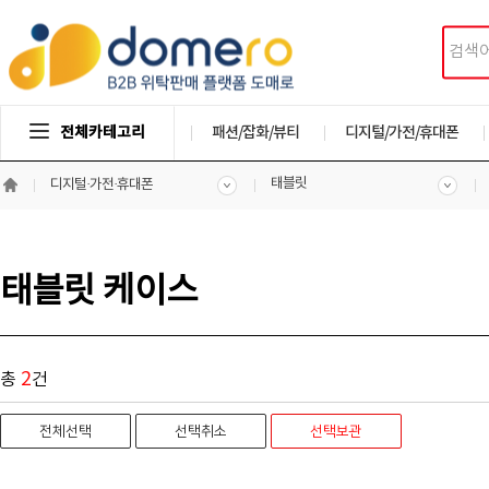
전체카테고리
패션/잡화/뷰티
디지털/가전/휴대폰
태블릿
디지털·가전·휴대폰
태블릿 케이스
2
총
건