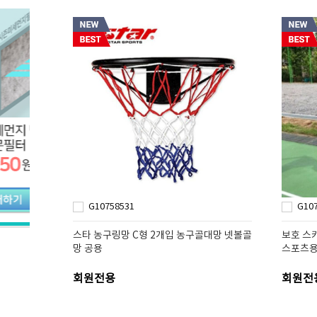
G10758531
G10
스타 농구링망 C형 2개입 농구골대망 넷볼골
보호 스
망 공용
스포츠용
회원전용
회원전