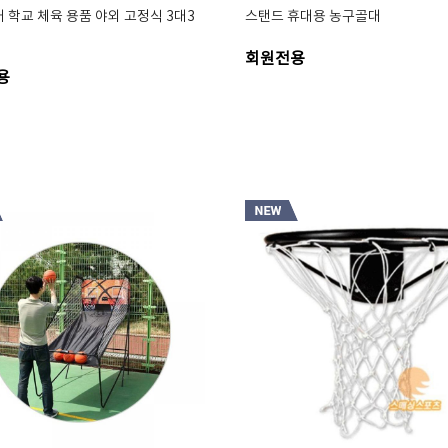
 학교 체육 용품 야외 고정식 3대3
스탠드 휴대용 농구골대
회원전용
용