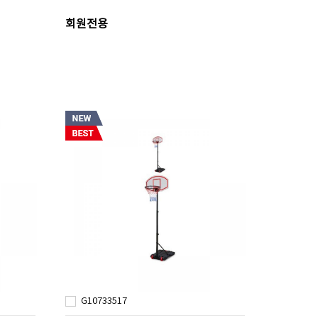
회원전용
G10733517