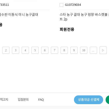
733511
G10729034
점수판 이동식 미니 농구골대
스타 농구 골대 농구 링망 바스켓볼 
트 2p
용
회원전용
법적고지
입점문의
FAQ