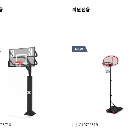
용
회원전용
735710
G10733519