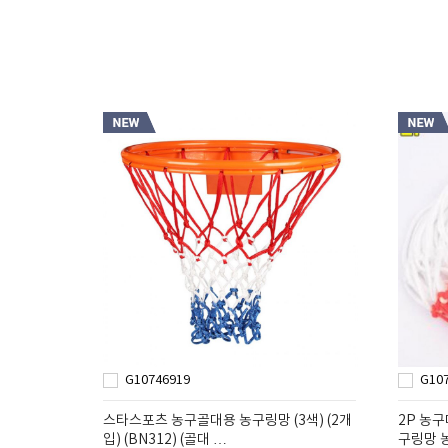
G10746919
G10
스타스포츠 농구골대용 농구링망 (3색) (2개
2P 농
입) (BN312) (골대 …
구링망 