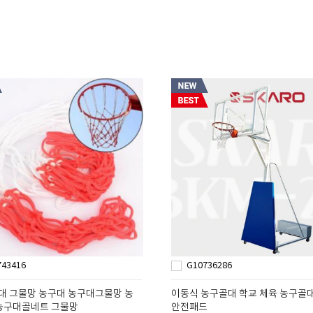
743416
G10736286
구대 그물망 농구대 농구대그물망 농
이동식 농구골대 학교 체육 농구골
농구대골네트 그물망
안전패드