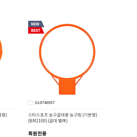
G10746937
급형)
스타스포츠 농구골대용 농구링 (기본형)
(BM2100) (골대 별매)
회원전용