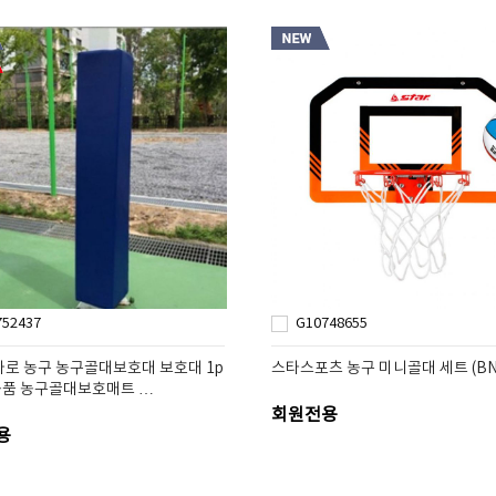
752437
G10748655
카로 농구 농구골대보호대 보호대 1p
스타스포츠 농구 미니골대 세트 (BN8
품 농구골대보호매트 …
회원전용
용