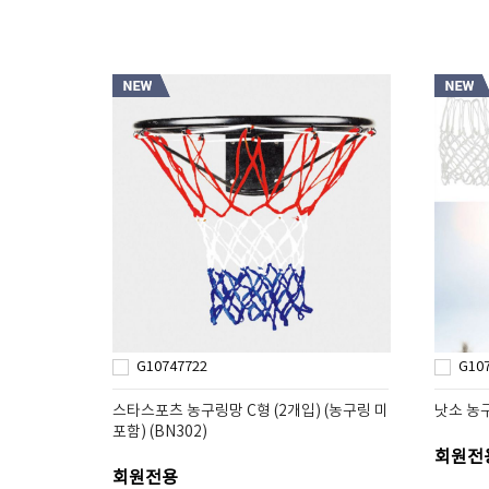
G10747722
G10
스타스포츠 농구링망 C형 (2개입) (농구링 미
낫소 농구
포함) (BN302)
회원전
회원전용