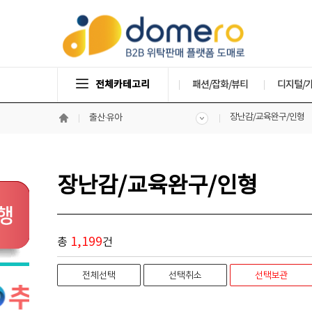
전체카테고리
패션/잡화/뷰티
디지털/
장난감/교육완구/인형
출산·유아
장난감/교육완구/인형
1,199
총
건