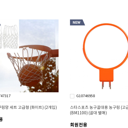
747317
G10746958
링망 세트 고급형 (화이트) (2개입)
스타스포츠 농구골대용 농구링 (고
(BM1100) (골대 별매)
용
회원전용