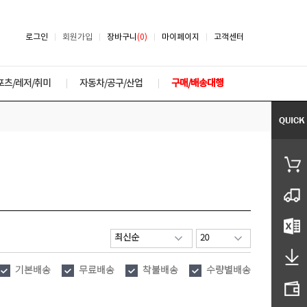
로그인
회원가입
장바구니
(0)
마이페이지
고객센터
포츠/레저/취미
자동차/공구/산업
구매/배송대행
기본배송
무료배송
착불배송
수량별배송