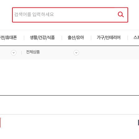
가전/휴대폰
생활/건강/식품
출산/유아
가구/인테리어
스
전체상품