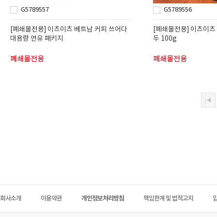
G5789557
G5789556
[폐쇄몰전용]
이츠이츠 베트남 커피 쓰어다
[폐쇄몰전용]
이츠이츠 
대용량 연유 패키지
두 100g
폐쇄몰전용
폐쇄몰전용
회사소개
이용약관
개인정보처리방침
책임한계 및 법적고지