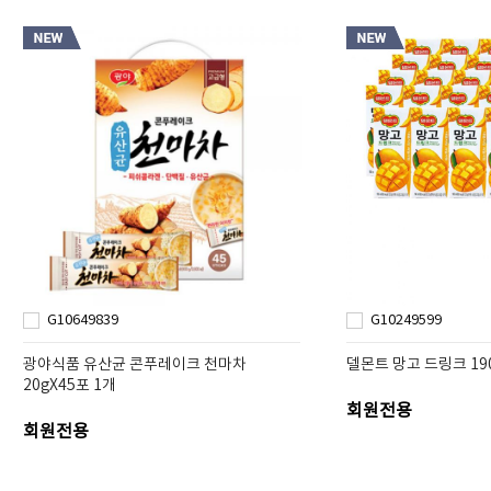
G10649839
G10249599
광야식품 유산균 콘푸레이크 천마차
델몬트 망고 드링크 190
20gX45포 1개
회원전용
회원전용