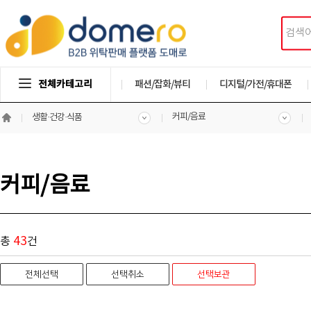
전체카테고리
패션/잡화/뷰티
디지털/가전/휴대폰
커피/음료
생활·건강·식품
커피/음료
43
총
건