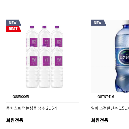
G8850065
G8797416
몽베스트 먹는샘물 생수 2L 6개
일화 초정탄산수 1.5L X
회원전용
회원전용