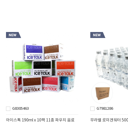
G8305463
G7981286
아이스톡 190ml x 10팩 11종 파우치 음료
무라벨 로미겐워터 500m