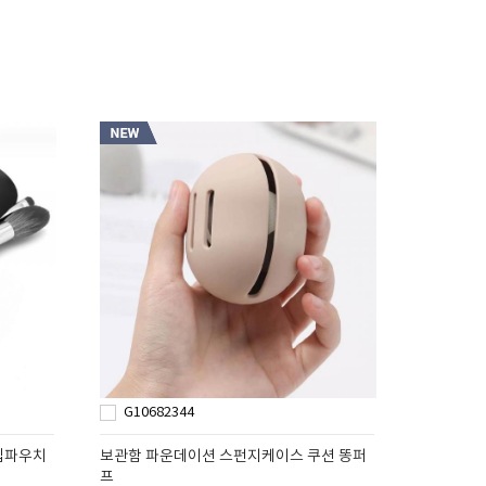
G10682344
립파우치
보관함 파운데이션 스펀지케이스 쿠션 똥퍼
프