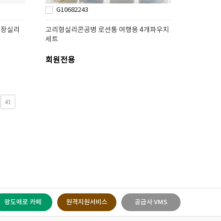
G10682243
영장실리
고리형실리콘공병 로션통 여행용 4개파우치
세트
회원전용