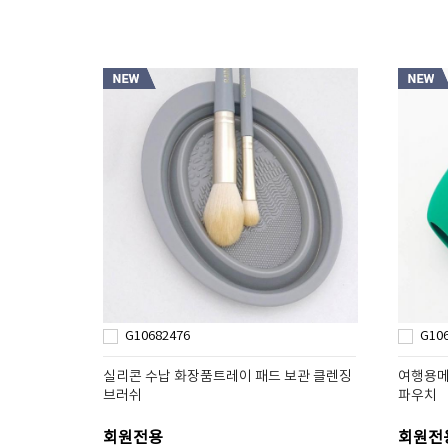
G10682476
G10
실리콘 수납 화장품트레이 패드 보관 클렌징
여행용메
브러쉬
파우치
회원전용
회원전