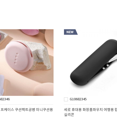
682346
G10682345
프케이스 쿠션팩트공병 미니쿠션용
세로 휴대용 화장품파우치 여행용 
실리콘