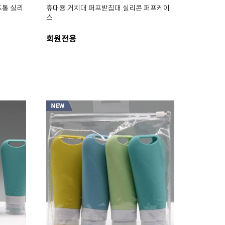
프통 실리
휴대용 거치대 퍼프받침대 실리콘 퍼프케이
스
회원전용