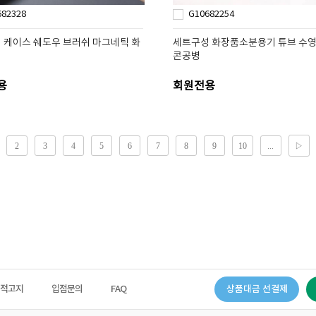
682328
G10682254
 케이스 쉐도우 브러쉬 마그네틱 화
세트구성 화장품소분용기 튜브 수
콘공병
용
회원전용
법적고지
입점문의
FAQ