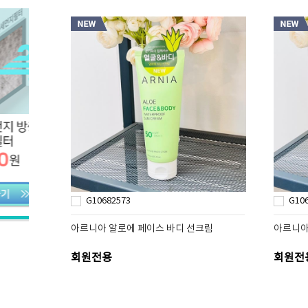
G10682573
G10
아르니아 알로에 페이스 바디 선크림
아르니아
회원전용
회원전