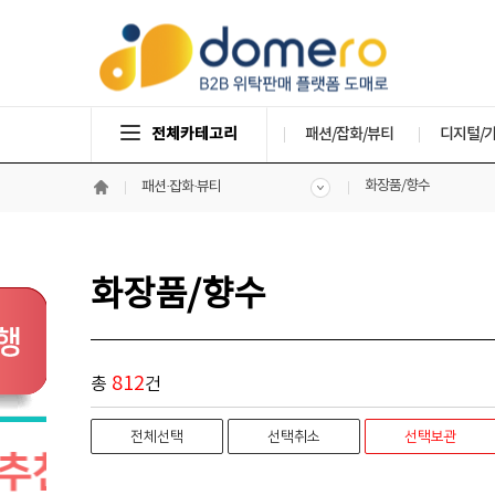
전체카테고리
패션/잡화/뷰티
디지털/
화장품/향수
패션·잡화·뷰티
화장품/향수
812
총
건