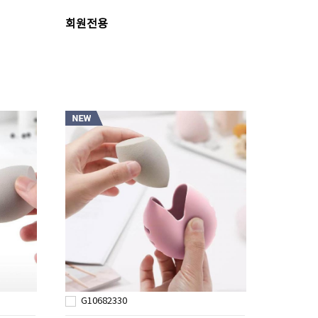
회원전용
G10682330