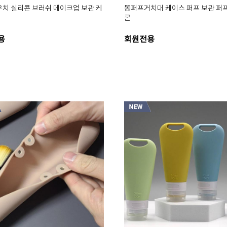
우치 실리콘 브러쉬 메이크업 보관 케
똥퍼프거치대 케이스 퍼프 보관 퍼
콘
용
회원전용