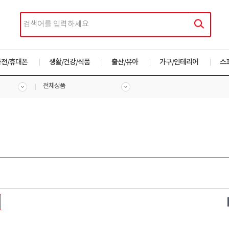
가전/휴대폰
생활/건강/식품
출산/유아
가구/인테리어
스
전체상품