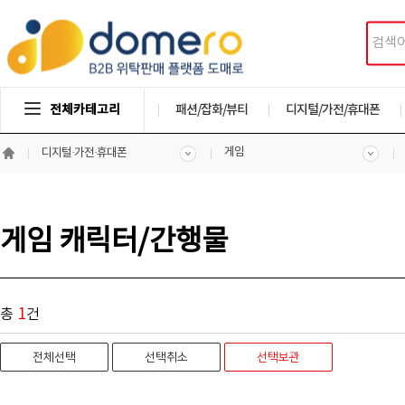
전체카테고리
패션/잡화/뷰티
디지털/가전/휴대폰
게임
디지털·가전·휴대폰
게임 캐릭터/간행물
1
총
건