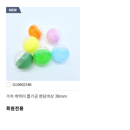
G10602346
가챠 캐릭터 뽑기공 랜덤색상 38mm
회원전용